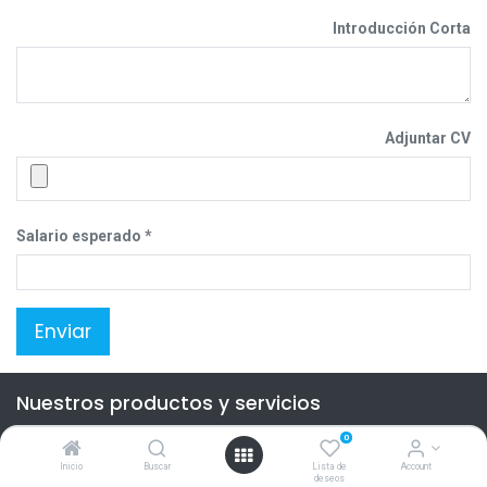
Introducción Corta
Adjuntar CV
Salario esperado
Enviar
Nuestros productos y servicios
Inicio
0
Inicio
Buscar
Lista de
Account
Contacte con nosotros
deseos