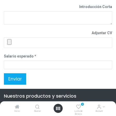
Introducción Corta
Adjuntar CV
Salario esperado
Enviar
Nuestros productos y servicios
Inicio
0
Inicio
Buscar
Lista de
Account
Contacte con nosotros
deseos