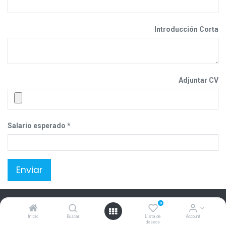
Introducción Corta
Adjuntar CV
Salario esperado
Enviar
Nuestros productos y servicios
0
Inicio
Buscar
Lista de
Account
Inicio
deseos