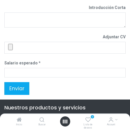
Introducción Corta
Adjuntar CV
Salario esperado
Enviar
Nuestros productos y servicios
Inicio
0
Inicio
Buscar
Lista de
Account
Contacte con nosotros
deseos