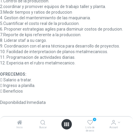
1.Control de la produccion.
2.coordinar y promover equipos de trabajo taller y planta.
3.Medir tiempos y ratios de produccion
4. Gestion del mantenimiwnto de las maquinaria.
5.Cuantificar el costo real de la produccion.
6. Proponer estrategias agiles para disminuir costos de producion.
7.Reporte de kpis referente a la produccion.
8. Liderar staf a su cargo.
9. Coordinacion con el area técnica para desarrollo de proyectos.
10. Facilidad de interpretacion de planos metalmecanicos.
11. Programacion de actividades diarias.
12. Expericia en el rubro metalmecanico.
OFRECEMOS:
 Salario a tratar.
 Ingreso a planilla.
 Beneficios
Disponibilidad Inmediata
0
POSTULAR AQUÍ
Inicio
Buscar
Lista de
Account
deseos