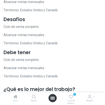
Alcanzar metas mensuales
Territorios: Estados Unidos y Canadá
Desafíos
Ciclo de venta completo
Alcanzar metas mensuales
Territorios: Estados Unidos y Canadá
Debe tener
Ciclo de venta completo
Alcanzar metas mensuales
Territorios: Estados Unidos y Canadá
¿Qué es lo mejor del trabajo?
0
Sin llamadas salientes; obtendrá iniciativas y se centrará en
otorgarles valor
Inicio
Buscar
Lista de
Account
deseos