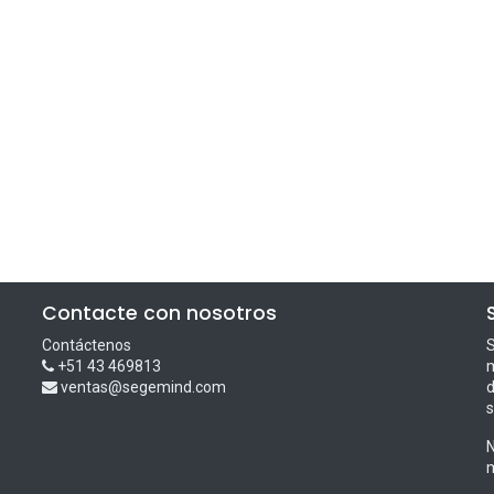
Contacte con nosotros
Contáctenos
S
+51 43 469813
m
ventas@segemind.com
d
s
N
m