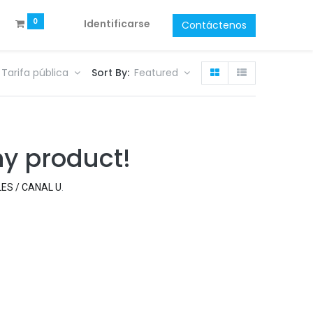
0
Identificarse
Contáctenos
Tarifa pública
Sort By:
Featured
ny product!
LES / CANAL U
.