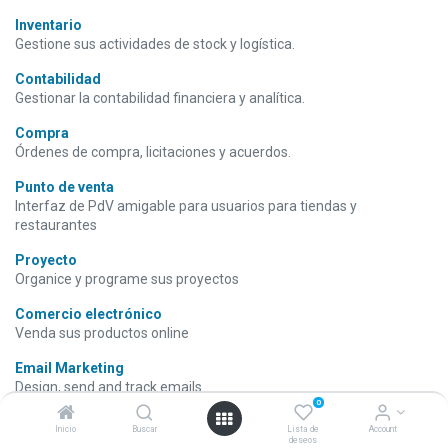
Inventario
Gestione sus actividades de stock y logística.
Contabilidad
Gestionar la contabilidad financiera y analítica.
Compra
Órdenes de compra, licitaciones y acuerdos.
Punto de venta
Interfaz de PdV amigable para usuarios para tiendas y
restaurantes
Proyecto
Organice y programe sus proyectos
Comercio electrónico
Venda sus productos online
Email Marketing
Design, send and track emails
0
Partes de horas
Inicio
Buscar
Lista de
Account
Validación del parte de tiempo y vista de rejilla
deseos