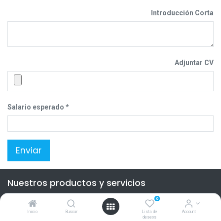
Introducción Corta
Adjuntar CV
Salario esperado
Enviar
Nuestros productos y servicios
Inicio
0
Inicio
Buscar
Lista de
Account
Contacte con nosotros
deseos