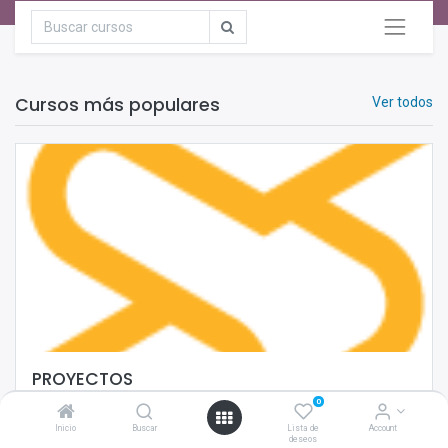
Cursos más populares
Ver todos
PROYECTOS
0
Inicio
Buscar
Lista de
Account
4 horas 4 minutos
21
pasos
deseos