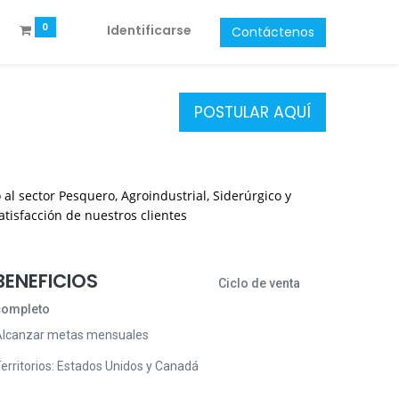
0
Identificarse
Contáctenos
POSTULAR AQUÍ
l sector Pesquero, Agroindustrial, Siderúrg
ico y
tisfacción de nuestros clientes
BENEFICIOS
Ciclo de venta
completo
lcanzar metas mensuales
erritorios: Estados Unidos y Canadá