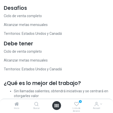
Desafíos
Ciclo de venta completo
Alcanzar metas mensuales
Territorios: Estados Unidos y Canadá
Debe tener
Ciclo de venta completo
Alcanzar metas mensuales
Territorios: Estados Unidos y Canadá
¿Qué es lo mejor del trabajo?
Sin llamadas salientes; obtendrá iniciativas y se centrará en
otorgarles valor
Usted vende software de gestión a directores de pymes:
0
personas y proyectos interesantes
Inicio
Buscar
Lista de
Account
Amplio espectro de aplicaciones: CRM, MRP, Contabilidad,
deseos